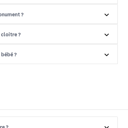
monument ?
cloitre ?
r bébé ?
re ?