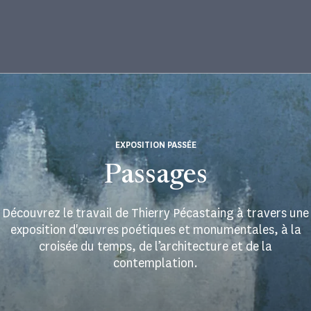
EXPOSITION PASSÉE
Passages
Découvrez le travail de Thierry Pécastaing à travers une
exposition d'œuvres poétiques et monumentales, à la
croisée du temps, de l’architecture et de la
contemplation.